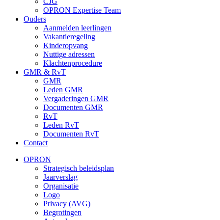
CJG
OPRON Expertise Team
Ouders
Aanmelden leerlingen
Vakantieregeling
Kinderopvang
Nuttige adressen
Klachtenprocedure
GMR & RvT
GMR
Leden GMR
Vergaderingen GMR
Documenten GMR
RvT
Leden RvT
Documenten RvT
Contact
OPRON
Strategisch beleidsplan
Jaarverslag
Organisatie
Logo
Privacy (AVG)
Begrotingen