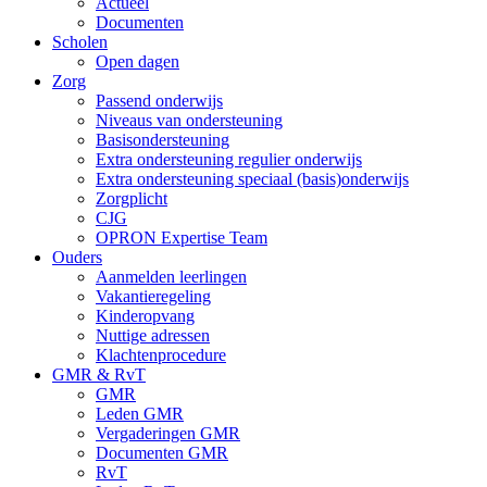
Actueel
Documenten
Scholen
Open dagen
Zorg
Passend onderwijs
Niveaus van ondersteuning
Basisondersteuning
Extra ondersteuning regulier onderwijs
Extra ondersteuning speciaal (basis)onderwijs
Zorgplicht
CJG
OPRON Expertise Team
Ouders
Aanmelden leerlingen
Vakantieregeling
Kinderopvang
Nuttige adressen
Klachtenprocedure
GMR & RvT
GMR
Leden GMR
Vergaderingen GMR
Documenten GMR
RvT