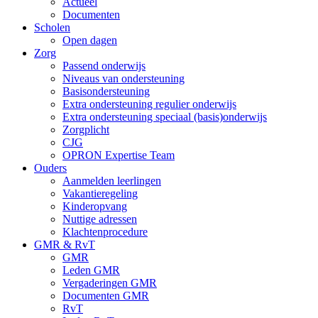
Actueel
Documenten
Scholen
Open dagen
Zorg
Passend onderwijs
Niveaus van ondersteuning
Basisondersteuning
Extra ondersteuning regulier onderwijs
Extra ondersteuning speciaal (basis)onderwijs
Zorgplicht
CJG
OPRON Expertise Team
Ouders
Aanmelden leerlingen
Vakantieregeling
Kinderopvang
Nuttige adressen
Klachtenprocedure
GMR & RvT
GMR
Leden GMR
Vergaderingen GMR
Documenten GMR
RvT