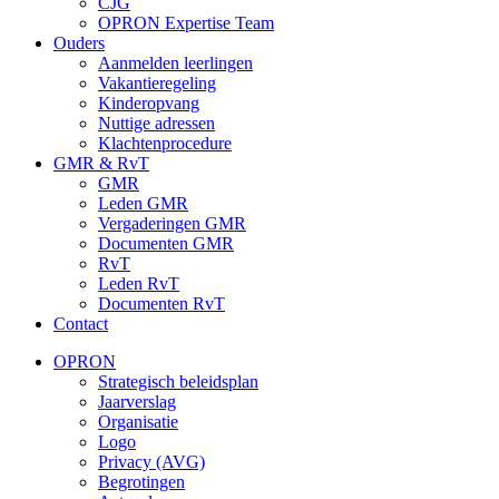
CJG
OPRON Expertise Team
Ouders
Aanmelden leerlingen
Vakantieregeling
Kinderopvang
Nuttige adressen
Klachtenprocedure
GMR & RvT
GMR
Leden GMR
Vergaderingen GMR
Documenten GMR
RvT
Leden RvT
Documenten RvT
Contact
OPRON
Strategisch beleidsplan
Jaarverslag
Organisatie
Logo
Privacy (AVG)
Begrotingen